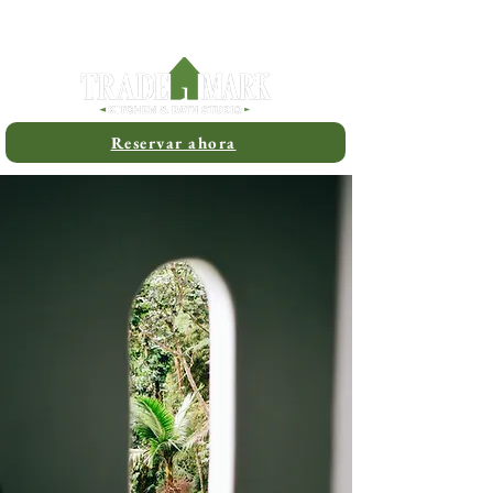
(336)999-4445
Reservar ahora