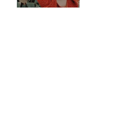
Previous
Next
336-999-4445
238 Patterson Center Ct,
Winston-Salem, Carolina del
Norte 27105, EE. UU.
info@trademarkws.com
© 2035 por Trademark
política de privacidad
Kitchen & Bath Studio.
Declaración de
Desarrollado y
accesibilidad
protegido por
Wix.
Términos y condiciones
Política de reembolso